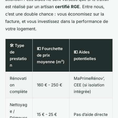
est réalisé par un artisan
certifié RGE
. Entre nous,
c’est une double chance : vous économisez sur la
facture, et vous investissez dans la performance de
votre logement.
🛠️ Type
💶 Fourchette
de
💶 Aides
de prix
prestatio
potentielles
moyenne (m²)
n
Rénovati
MaPrimeRénov’,
on
160 € - 250 €
CEE (si isolation
complète
intégrée)
Nettoyag
e /
15 € - 25 €
Pas d’aide directe
Démouss