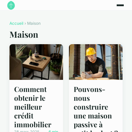
Accueil
› Maison
Maison
Comment
Pouvons-
obtenir le
nous
meilleur
construire
crédit
une maison
immobilier
passive à
28 mars 2025
6 min