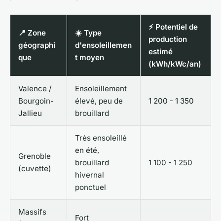
⚡ Potentiel de
📍 Zone
☀️ Type
production
géographi
d'ensoleillemen
estimé
que
t moyen
(kWh/kWc/an)
Valence /
Ensoleillement
Bourgoin-
élevé, peu de
1 200 - 1 350
Jallieu
brouillard
Très ensoleillé
en été,
Grenoble
brouillard
1 100 - 1 250
(cuvette)
hivernal
ponctuel
Massifs
Fort