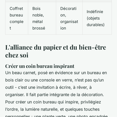
Coffret
Bois
Décorati
Indéfinie
bureau
noble,
on,
(objets
comple
métal
organisat
durables)
t
brossé
ion
L'alliance du papier et du bien-être
chez soi
Créer un coin bureau inspirant
Un beau carnet, posé en évidence sur un bureau en
bois clair ou une console en verre, n’est pas qu’un
outil - c’est une invitation à écrire, à rêver, à
organiser. Il fait partie intégrante de la décoration.
Pour créer un coin bureau qui inspire, privilégiez
l’ordre, la lumière naturelle, et quelques touches
personnelles : une plante verte, une photo encadrée,