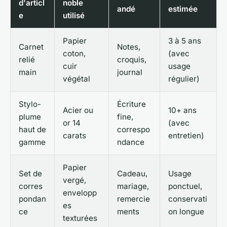
d'articl
noble
andé
estimée
e
utilisé
Papier
3 à 5 ans
Carnet
Notes,
coton,
(avec
relié
croquis,
cuir
usage
main
journal
végétal
régulier)
Stylo-
Écriture
Acier ou
10+ ans
plume
fine,
or 14
(avec
haut de
correspo
carats
entretien)
gamme
ndance
Papier
Set de
Cadeau,
Usage
vergé,
corres
mariage,
ponctuel,
envelopp
pondan
remercie
conservati
es
ce
ments
on longue
texturées